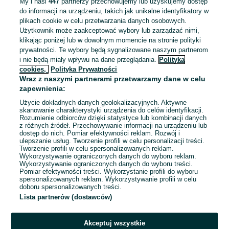
My i nasi
447
partnerzy przechowujemy lub uzyskujemy dostęp
Toyota: Pracownik/-czka Utrzymania
do informacji na urządzeniu, takich jak unikalne identyfikatory w
Ruchu (Jelcz-Laskowice)
plikach cookie w celu przetwarzania danych osobowych.
TMMP Jelcz-Laskowice
Użytkownik może zaakceptować wybory lub zarządzać nimi,
8 870 - 9 934 zł / mies. brutto
klikając poniżej lub w dowolnym momencie na stronie polityki
Oława
prywatności. Te wybory będą sygnalizowane naszym partnerom
Pełny etat
i nie będą miały wpływu na dane przeglądania.
Polityka
Umowa o pracę
cookies,
Polityka Prywatności
Odpowiednie doświadczenie zawodowe
Wraz z naszymi partnerami przetwarzamy dane w celu
Dyspozycyjność: Praca zmianowa
zapewnienia:
Pracownicy z Ukrainy: 🇺🇦 Запрошуємо людей з України
Użycie dokładnych danych geolokalizacyjnych. Aktywne
(Zapraszamy pracowników z Ukrainy)
skanowanie charakterystyki urządzenia do celów identyfikacji.
Rozumienie odbiorców dzięki statystyce lub kombinacji danych
z różnych źródeł. Przechowywanie informacji na urządzeniu lub
Odświeżono dnia 05 sierpnia 2026
dostęp do nich. Pomiar efektywności reklam. Rozwój i
ulepszanie usług. Tworzenie profili w celu personalizacji treści.
Tworzenie profili w celu spersonalizowanych reklam.
Wykorzystywanie ograniczonych danych do wyboru reklam.
Wykorzystywanie ograniczonych danych do wyboru treści.
Pomiar efektywności treści. Wykorzystanie profili do wyboru
spersonalizowanych reklam. Wykorzystywanie profili w celu
doboru spersonalizowanych treści.
Lista partnerów (dostawców)
Akceptuj wszystkie