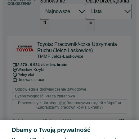
ZNALEŹLIŚMY 2
Sortowanie
Opcje przeglądania
OGŁOSZENIA
Toyota: Pracownik/-czka Utrzymania
Ruchu (Jelcz-Laskowice)
TMMP Jelcz-Laskowice
8 870 - 9 934 zł / mies. brutto
Wrocław
, Krzyki
Pełny etat
Umowa o pracę
Odpowiednie doświadczenie zawodowe
Dyspozycyjność: Praca zmianowa
Pracownicy z Ukrainy: 🇺🇦 Запрошуємо людей з України
(Zapraszamy pracowników z Ukrainy)
Odświeżono dnia 05 sierpnia 2026
Dbamy o Twoją prywatność